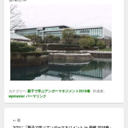
カテゴリー:
親子で学ぶアンガーマネジメント2018春
作成者:
wpmaster
パーマリンク
投
稿
前
←
前
ナ
3/21に「親子で学ぶアンガーマネジメント in 長崎 2018春」
の