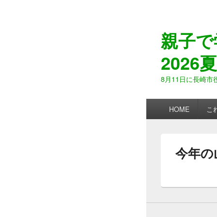
親子で
2026夏
8月11日に長崎
メ
HOME
こ
イ
ン
メ
ニ
今年の
ュ
ー