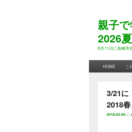
親子で
2026夏
8月11日に長崎
メ
HOME
こ
イ
ン
メ
ニ
3/2
ュ
ー
201
2018-02-05
に