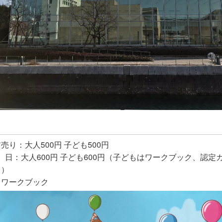
売り：大人500円 子ども500円
当 日：大人600円 子ども600円（子どもはワークブック、認定
き）
・ワークブック