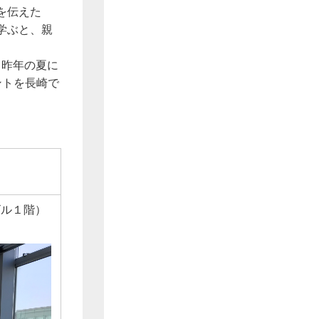
を伝えた
学ぶと、親
、昨年の夏に
ントを長崎で
ビル１階）