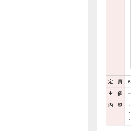
定 員
5
主 催
内 容